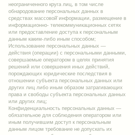
регистрации в системе самообслуживания
(личном кабинете), установления обратной
связи, включая направление уведомлений,
запросов, касающихся, оказания услуг,
обработка запросов и заявок от Посетителя
сайта, определения локации Посетителя сайта
для обеспечения безопасности, предотвращения
мошенничества, для других целей в
соответствии с акцептируемой Офертой
Продавца , размещенной в Интернет-магазине
(одной из сторон Публичной оферты является
Клиент ) или с согласия Посетителя сайта.
Интернет магазин собирает данные только в
объеме, необходимом для достижения
названной цели.
1.6. Персональные данные не могут быть
использованы в целях причинения
имущественного и морального вреда гражданам,
затруднения реализации прав и свобод граждан
Российской Федерации.
2. Состав и получение персональных данных
Клиентов
2.1. К персональным данным, сбор и обработку
которых осуществляет Интернет магазин,
относятся: анкетные данные (фамилия, имя,
отчество); адрес проживания; адрес электронной̆
почты; номер контактного телефона, пол, дата