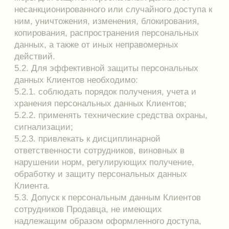
осуществляется органами, осуществившими
задержание субъекта персональных данных по
подозрению в совершении преступления либо
предъявившими субъекту персональных данных
обвинение по уголовному делу, либо
применившими к субъекту персональных данных
меру пресечения до предъявления обвинения, за
исключением предусмотренных уголовно-
процессуальным законодательством Российской
Федерации случаев, если допускается
ознакомление подозреваемого или обвиняемого
с такими персональными данными;
предоставление персональных данных нарушает
конституционные права и свободы других лиц.
6.1.6. Обеспечить хранение и защиту
персональных данных Клиента от
неправомерного их использования или утраты.
6.1.7. В случае выявления недостоверных
персональных данных или неправомерных
действий с ними оператора при обращении или
по запросу субъекта персональных данных или
его законного представителя либо
уполномоченного органа по защите прав
субъектов персональных данных оператор
обязан осуществить блокирование
персональных данных, относящихся к
соответствующему субъекту персональных