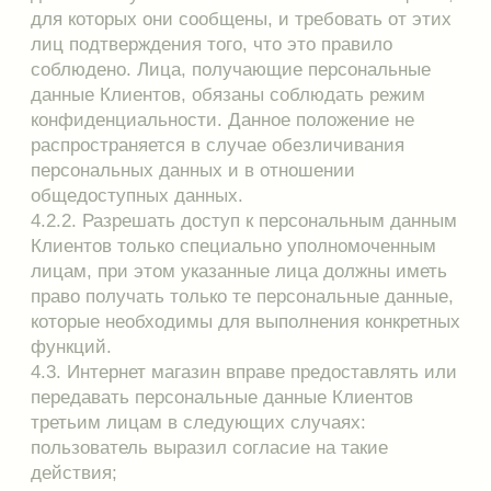
6. Обязанности Интернет-магазина
6.1. Интернет магазин обязан:
6.1.1. Осуществлять обработку персональных
данных Клиентов исключительно в целях
исполнения Публичной оферты.
6.1.2. Получать персональные данные Клиента
непосредственно у него самого. Если
персональные данные Клиента возможно
получить только у третьей стороны, то Клиент
должен быть уведомлен об этом заранее и от
него должно быть получено письменное
согласие. Сотрудники Продавца должны
сообщить Клиентам о целях, предполагаемых
источниках и способах получения персональных
данных, а также о характере подлежащих
получению персональных данных и
последствиях отказа клиента дать письменное
согласие на их получение.
6.1.3. Не получать и не обрабатывать
персональные данные Клиента о его расовой,
национальной принадлежности, политических
взглядах, религиозных или философских
убеждениях, состоянии здоровья, интимной
жизни, за исключением случаев,
предусмотренных законом.
6.1.4. Предоставлять доступ к своим
персональным данным Клиенту или его