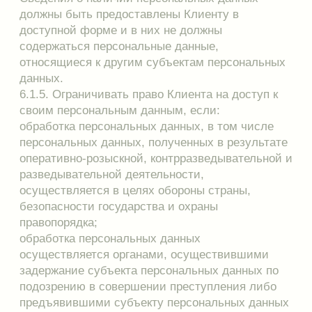
8.5. Режим конфиденциальности персональных
данных снимается в случаях обезличивания или
включения их в общедоступные источники
персональных данных, если иное не определено
законом.
9. Ответственность за нарушение норм,
регулирующих обработку персональных данных
Клиентов
9.1. Продавец несет ответственность за
персональную информацию, которая находится
в его распоряжении и закрепляет персональную
ответственность сотрудников за соблюдением
установленного режима конфиденциальности.
9.2. Каждый сотрудник Продавца, получающий
для работы документ, содержащий
персональные данные Клиента, несет
единоличную ответственность за сохранность
носителя и конфиденциальность информации.
9.3. Любое лицо может обратиться к сотруднику
Продавца с жалобой на нарушение данного
Положения. Жалобы и заявления по поводу
соблюдения требований обработки данных
рассматриваются в трехдневный срок со дня
поступления.
9.4. Сотрудники Продавца обязаны на должном
уровне обеспечивать рассмотрение запросов,
заявлений и жалоб Клиентов, а также
содействовать исполнению требований