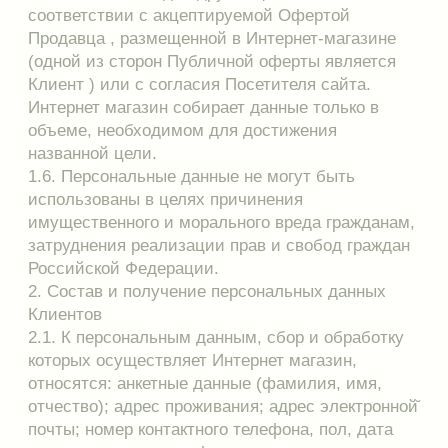
обработка персональных данных
осуществляется в целях исполнения Публичной
оферты, одной из сторон которой является
субъект персональных данных - Клиент.
3.3. Обработка персональных данных Клиентов
ведется методом смешанной обработки.
3.4. К обработке персональных данных Клиентов
могут иметь доступ только сотрудники
Продавца, допущенные к работе с
персональными данными Клиента и
подписавшие Соглашение о неразглашении
персональных данных Клиента.
3.5 Персональные данные Клиентов в
электронном виде хранятся в локальной
компьютерной сети Интернет магазина, в
электронных папках и файлах в персональных
компьютерах Продавца, сотрудников Продавца,
допущенных к обработке персональных данных
Клиентов.
4. Использование и передача персональных
данных Клиентов
4.1. Использование персональных данных
Клиентов осуществляется исключительно для
достижения целей, определенных Публичной
офертой между Клиентом и Интернет магазином.
4.2. При передаче персональных данных
Клиентов Интернет магазин должен соблюдать