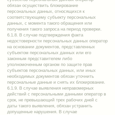
https://www.plevalingerie.ru/.
Я соглашаюсь на обработку моих персональных
данных и ознакомлен(а) с условиями
конфиденциальности».
Я выражаю своё Согласие (с ч.1 ст. 18 ФЗ от
13.03.2006 №38-ФЗ «О рекламе») ИП Першиной
С.С. (ОГРНИП 323595800076977 ИНН
591609059050) на направление мне на указанную
мной электронную почту информационных/
рекламно-информационных сообщений.
Настоящее согласие предоставляется на
неограниченный срок при отсутствии сведений о
его отзыве. Согласие может быть отозвано мною
в любой момент.