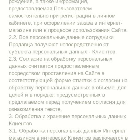
следующие требования:
4.2.1. Предупредить лиц, получающих
персональные данные Клиентов о том, что эти
данные могут быть использованы лишь в целях,
для которых они сообщены, и требовать от этих
лиц подтверждения того, что это правило
соблюдено. Лица, получающие персональные
данные Клиентов, обязаны соблюдать режим
конфиденциальности. Данное положение не
распространяется в случае обезличивания
персональных данных и в отношении
общедоступных данных.
4.2.2. Разрешать доступ к персональным данным
Клиентов только специально уполномоченным
лицам, при этом указанные лица должны иметь
право получать только те персональные данные,
которые необходимы для выполнения конкретных
функций.
4.3. Интернет магазин вправе предоставлять или
передавать персональные данные Клиентов
третьим лицам в следующих случаях:
пользователь выразил согласие на такие
действия;
передача необходима для использования
Пользователем определенного сервиса либо для
исполнения определенного соглашения или
договора с Пользователем;