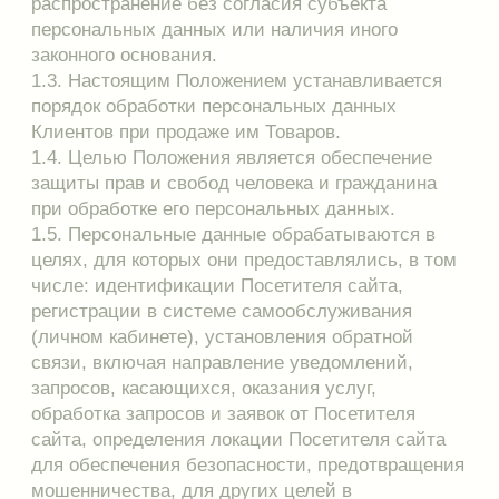
рождения, а также информация,
предоставляемая Пользователем
самостоятельно при регистрации в личном
кабинете, при оформлении заказа в интернет-
магазине или в процессе использования Сайта.
2.2. Все персональные данные сотрудники
Продавца получают непосредственно от
субъекта персональных данных - Клиентов.
2.3. Согласие на обработку персональных
данных считается предоставленным
посредством проставления на Сайте в
соответствующей форме отметки о согласии на
обработку персональных данных в объеме, для
целей и в порядке, предусмотренных в
предлагаемом перед получением согласия для
ознакомления тексте.
3. Обработка и хранение персональных данных
Клиентов
3.1. Обработка персональных данных Интернет
магазином в интересах Клиентов заключается в
получении, систематизации, накоплении,
хранении, уточнении (обновлении, изменении),
использовании, распространении,
обезличивании, блокировании, уничтожении и в
защите от несанкционированного доступа
персональных данных Клиентов.
3.2. Согласие Клиентов на обработку
персональных данных не требуется, поскольку