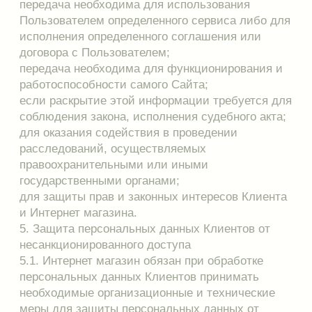
законному представителю при обращении либо
при получении запроса, содержащего номер
основного документа, удостоверяющего
личность Клиента или его законного
представителя, сведения о дате выдачи
указанного документа и выдавшем его органе и
собственноручную подпись Клиента или его
законного представителя. Запрос может быть
направлен в электронной форме и подписан
электронной цифровой подписью в соответствии
с законодательством Российской Федерации.
Сведения о наличии персональных данных
должны быть предоставлены Клиенту в
доступной форме и в них не должны
содержаться персональные данные,
относящиеся к другим субъектам персональных
данных.
6.1.5. Ограничивать право Клиента на доступ к
своим персональным данным, если:
обработка персональных данных, в том числе
персональных данных, полученных в результате
оперативно-розыскной, контрразведывательной и
разведывательной деятельности,
осуществляется в целях обороны страны,
безопасности государства и охраны
правопорядка;
обработка персональных данных