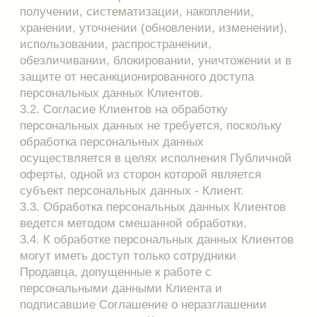
передача необходима для функционирования и
работоспособности самого Сайта;
если раскрытие этой информации требуется для
соблюдения закона, исполнения судебного акта;
для оказания содействия в проведении
расследований, осуществляемых
правоохранительными или иными
государственными органами;
для защиты прав и законных интересов Клиента
и Интернет магазина.
5. Защита персональных данных Клиентов от
несанкционированного доступа
5.1. Интернет магазин обязан при обработке
персональных данных Клиентов принимать
необходимые организационные и технические
меры для защиты персональных данных от
несанкционированного или случайного доступа к
ним, уничтожения, изменения, блокирования,
копирования, распространения персональных
данных, а также от иных неправомерных
действий.
5.2. Для эффективной защиты персональных
данных Клиентов необходимо:
5.2.1. соблюдать порядок получения, учета и
хранения персональных данных Клиентов;
5.2.2. применять технические средства охраны,
сигнализации;