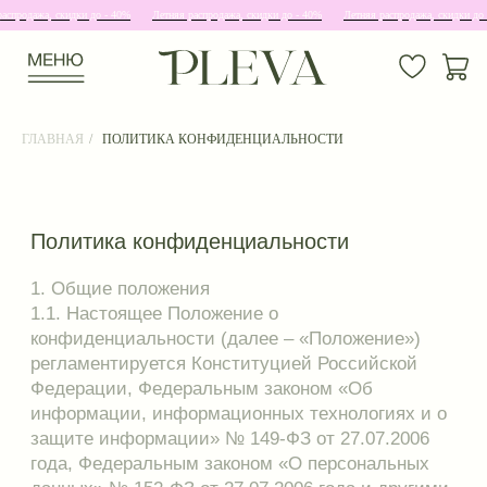
дажа, скидки до - 40%
Летняя распродажа, скидки до - 40%
Летняя распродажа, скидки до - 40%
ГЛАВНАЯ
/
ПОЛИТИКА КОНФИДЕНЦИАЛЬНОСТИ
Политика конфиденциальности
1. Общие положения
1.1. Настоящее Положение о
конфиденциальности (далее – «Положение»)
регламентируется Конституцией Российской
Федерации, Федеральным законом «Об
информации, информационных технологиях и о
защите информации» № 149-ФЗ от 27.07.2006
года, Федеральным законом «О персональных
данных» № 152-ФЗ от 27.07.2006 года и другими
нормативно правовыми актами.
1.2. Основные понятия, используемые в
Положении:
Продавец / Оператор — ИП Першина Светлана
Сергеевна (ОГРНИП 323595800076977
ИНН591609059050), место нахождения 614111,
РОССИЯ, ПЕРМСКИЙ КРАЙ, Г ПЕРМЬ, УЛ