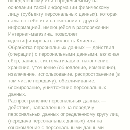
или предоставление доступа к персональным
данным каким-либо иным способом;
Использование персональных данных —
действия (операции) с персональными данными,
совершаемые оператором в целях принятия
решений или совершения иных действий,
порождающих юридические последствия в
отношении субъекта персональных данных или
других лиц либо иным образом затрагивающих
права и свободы субъекта персональных данных
или других лиц;
Конфиденциальность персональных данных —
обязательное для соблюдения оператором или
иным получившим доступ к персональным
данным лицом требование не допускать их
распространение без согласия субъекта
персональных данных или наличия иного
законного основания.
1.3. Настоящим Положением устанавливается
порядок обработки персональных данных
Клиентов при продаже им Товаров.
1.4. Целью Положения является обеспечение
защиты прав и свобод человека и гражданина
при обработке его персональных данных.
1.5. Персональные данные обрабатываются в
целях, для которых они предоставлялись, в том
числе: идентификации Посетителя сайта,