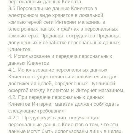
5.2.3. привлекать к дисциплинарной
ответственности сотрудников, виновных в
нарушении норм, регулирующих получение,
обработку и защиту персональных данных
Клиента.
5.3. Допуск к персональным данным Клиентов
сотрудников Продавца, не имеющих
надлежащим образом оформленного доступа,
запрещается.
5.4. Документы, содержащие персональные
данные Клиентов, хранятся в помещениях
Продавца, обеспечивающих защиту от
несанкционированного доступа.
5.5. Защита доступа к электронным базам
данных, содержащим персональные данные
Клиентов, обеспечивается:
- использованием лицензионных программных
продуктов, предотвращающих
несанкционированный доступ третьих лиц к
персональным данным Клиентов; - системой
паролей. Пароли устанавливаются системным
администратором и сообщаются индивидуально
сотрудникам, имеющим доступ к персональным
данным Клиентов.
5.6. Копировать и делать выписки персональных
данных Клиента разрешается исключительно в
служебных целях с письменного разрешения
руководства Продавца.