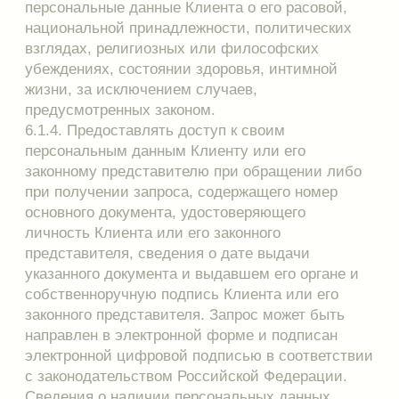
форму обратной связи.
8. Конфиденциальность персональных данных
Клиентов
8.1. Сведения о персональных данных Клиентов,
являются конфиденциальными.
8.2. Интернет магазин обеспечивает
конфиденциальность персональных данных и
обязан не допускать их распространения
третьим лицам без согласия Клиентов либо
наличия иного законного основания.
8.3. Лица, имеющие доступ к персональным
данным Клиентов, обязаны соблюдать режим
конфиденциальности, они должны быть
предупреждены о необходимости соблюдения
режима секретности. В связи с режимом
конфиденциальности информации
персонального характера должны
предусматриваться соответствующие меры
безопасности для защиты данных от случайного
или несанкционированного уничтожения, от
случайной утраты, от несанкционированного
доступа к ним, изменения или распространения.
8.4. Все меры конфиденциальности при сборе,
обработке и хранении персональных данных
Клиентов распространяются на все носители
информации как на бумажные, так и на
автоматизированные.