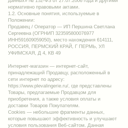
УФИМСКАЯ, Д 4, КВ 49
Интернет-магазин — интернет-сайт,
принадлежащий Продавцу, расположенный в
сети интернет по адресу:
https://www.plevalingerie.ru/, где представлены
Товары, предлагаемые Продавцом для
приобретения, а также условия оплаты и
доставки Товаров Покупателям.
Cookies — небольшие фрагменты данных,
которые повышают эффективность и улучшают
условия пользования Веб-сайтом. Данная
информация может включать в себя данные о
местоположении Клиента или языковых
предпочтениях, которые будут сохранены при
повторном входе на сайт, или о понравившихся
Клиенту товарах.
Клиент — посетитель Сайта — лицо,
пришедшее на сайт https://www.plevalingerie.ru/
без цели размещения Заказа. Пользователь —
физическое лицо, посетитель Сайта,
принимающий условия Публичной оферты,
размещенной на сайте
https://www.plevalingerie.ru/ и желающий
разместить Заказы в Интернет-магазине.
Покупатель — Пользователь, разместивший
Заказ в Интернет-магазине. Клиент,
Пользователь и Покупатель являются