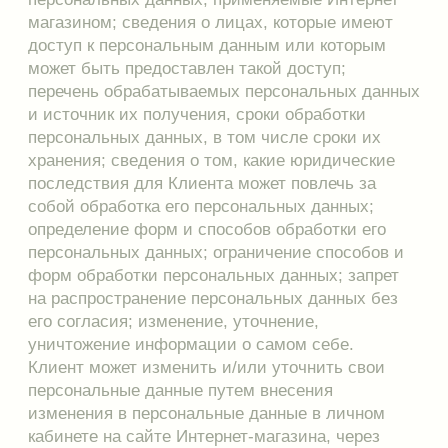
обработку цифровых данных в соответствии с
политикой
конфиденциальности.
КОНТАКТЫ
ПЛЕВА ОНЛАЙН
Сотрудничество
Plevalingerie@gmail.com
По заказам
+7 (909) 733-26-24
Whats App
Представлены в ресейл-бутике «Истории»
в г. Пермь, ул. Петропавловская, 29, цоколь
График работы
Контактный телефон
пн-пт 12:00-20:00
+7 (965) 575-12-12
сб-вс 12:00-18:00
Политика конфиденциальности