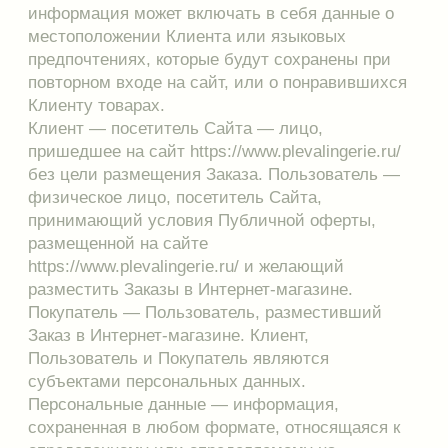
субъектами персональных данных.
Персональные данные — информация,
сохраненная в любом формате, относящаяся к
определенному или определяемому на
основании такой информации физическому
лицу (субъекту персональных данных), которая
сама по себе или в сочетании с другой
информацией, имеющейся в распоряжении
Интернет-магазина, позволяет
идентифицировать личность Клиента.
Обработка персональных данных — действия
(операции) с персональными данными, включая
сбор, запись, систематизацию, накопление,
хранение, уточнение (обновление, изменение),
извлечение, использование, распространение (в
том числе передачу), обезличивание,
блокирование, уничтожение персональных
данных.
Распространение персональных данных —
действия, направленные на передачу
персональных данных определенному кругу лиц
(передача персональных данных) или на
ознакомление с персональными данными
неограниченного круга лиц, в том числе
обнародование персональных данных в
средствах массовой̆ информации, размещение в
информационно- телекоммуникационных сетях