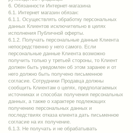
данных, также указанный орган.
7. Права Клиента
7.1. Клиент имеет право на:
доступ к информации о самом себе, в том числе
содержащей информацию подтверждения факта
обработки персональных данных, а также цель
такой обработки; способы обработки
персональных данных, применяемые Интернет
магазином; сведения о лицах, которые имеют
доступ к персональным данным или которым
может быть предоставлен такой доступ;
перечень обрабатываемых персональных данных
и источник их получения, сроки обработки
персональных данных, в том числе сроки их
хранения; сведения о том, какие юридические
последствия для Клиента может повлечь за
собой обработка его персональных данных;
определение форм и способов обработки его
персональных данных; ограничение способов и
форм обработки персональных данных; запрет
на распространение персональных данных без
его согласия; изменение, уточнение,
уничтожение информации о самом себе.
Клиент может изменить и/или уточнить свои
персональные данные путем внесения
изменения в персональные данные в личном
кабинете на сайте Интернет-магазина, через