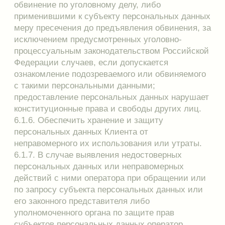
компетентных органов.
9.5. Лица, виновные в нарушении норм,
регулирующих получение, обработку и защиту
персональных данных Клиентов, несут
дисциплинарную, административную,
гражданско-правовую или уголовную
ответственность в соответствии с
законодательством Российской Федерации.
9.6. Продавец вправе в любой момент изменить
условия политики конфиденциальности в
одностороннем порядке.
10. Cookie и прочие технологии отслеживания.
10.1. Сайт https://www.plevalingerie.ru/ использует
файлы cookie и похожие технологии, чтобы
гарантировать максимальное удобство для
Клиентов, предоставляя персонализированную
информацию, запоминая предпочтения в
области маркетинга и нашей продукции, а также
помогая получить корректную информацию. При
использовании Сайта, вы подтверждаете свое
согласие на использование файлов cookie в
соответствии с настоящим уведомлением в
отношении данного типа файлов. Если вы не
согласны с тем, чтобы мы использовали данный
тип файлов, то вы должны соответствующим
образом установить настройки вашего браузера
или не использовать сайт