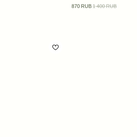
870
RUB
1 400
RUB