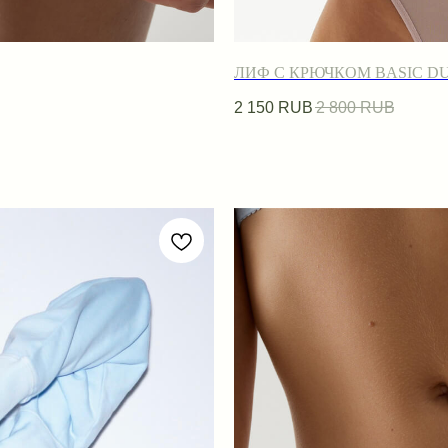
ЛИФ С КРЮЧКОМ BASIC DU
2 150
RUB
2 800
RUB