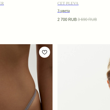
ER
СЕТ PLEVA
3 цвета
2 700
RUB
3 690
RUB