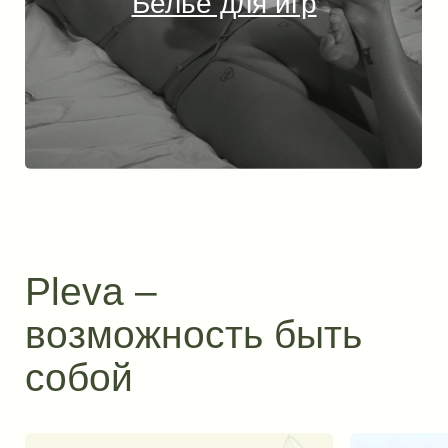
Получите доступ к акциям и специальным
предложениям
ПОЛУЧИТЬ
Нажимая на кнопку «Получить», вы даете согласие на
обработку цифровых данных в соответствии с
политикой
конфиденциальности.
КОНТАКТЫ
ПЛЕВА ОНЛАЙН
Сотрудничество
Plevalingerie@gmail.com
По заказам
+7 (909) 733-26-24
Whats App