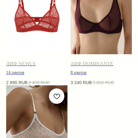
Читать отзыв
ЛИФ NEWLY
ЛИФ DOMINANTE
14 цветов
8 цветов
Популярные
вопросы
2 890
RUB
3 450
RUB
3 240
RUB
3 850
RUB