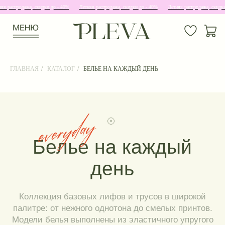
спродажа, скидки до - 40%
Летняя распродажа, скидки до - 40%
Летняя распродажа, скидки до -
ГЛАВНАЯ
/
КАТАЛОГ
/
БЕЛЬЕ НА КАЖДЫЙ ДЕНЬ
Белье на каждый
день
Коллекция базовых лифов и трусов в широкой
палитре: от нежного однотона до смелых принтов.
Модели белья выполнены из эластичного упругого
тюля, обсепечивающего мягкую поддержку
на протяжении дня. Не натирает, не передавливает
естественные линии тела.