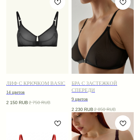
Pleva –
возможность быть
собой
ЛИФ С КРЮЧКОМ BASIC
БРА С ЗАСТЕЖКОЙ
СПЕРЕДИ
14 цветов
9 цветов
2 150
RUB
2 750
RUB
Белье идеальное
Лиф просто любовь с первого
2 230
RUB
2 850
RUB
взгляда 😍
С пятницы, как забрала, не хочу
расставаться с ним 🫶🏻
Спасибо большое за такой
чудесный комплект