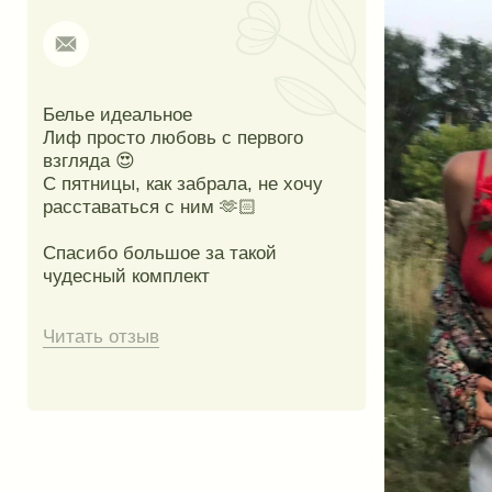
Представлены в ресейл-бутике «Истории»
в г. Пермь, ул. Петропавловская, 29, цоколь
График работы
Контактный телефон
пн-пт 12:00-20:00
+7 (965) 575-12-12
сб-вс 12:00-18:00
Политика конфиденциальности
Публичная оферта
Разработка сайта
© Плева, 2026